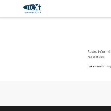
Restez informé 
réalisations.
[yikes-mailchim