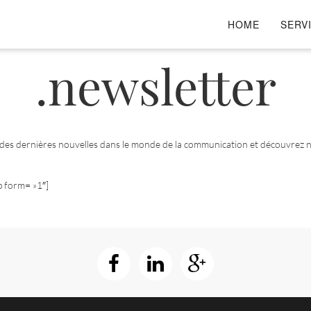
HOME
SERV
.newsletter
des dernières nouvelles dans le monde de la communication et découvrez 
p form= »1″]