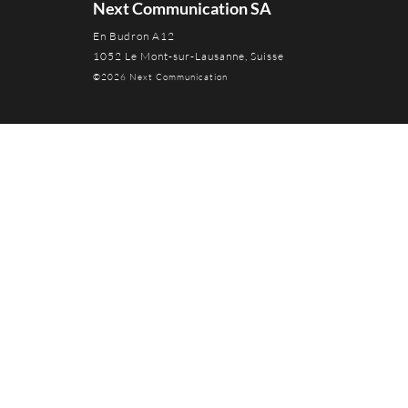
Next Communication SA
En Budron A12
1052 Le Mont-sur-Lausanne, Suisse
©2026 Next Communication