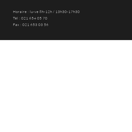
Horaire : lu-ve 8h-12h / 13h30-17h30
Tél : 021 654 05 70
Fax : 021 653 03 56